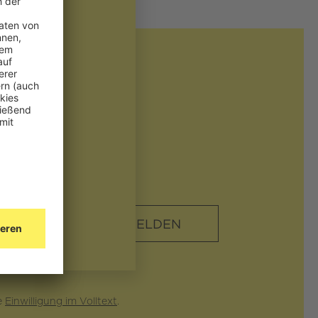
en!
uchung
ngeben!
tungen
e
Einwilligung im Volltext
.