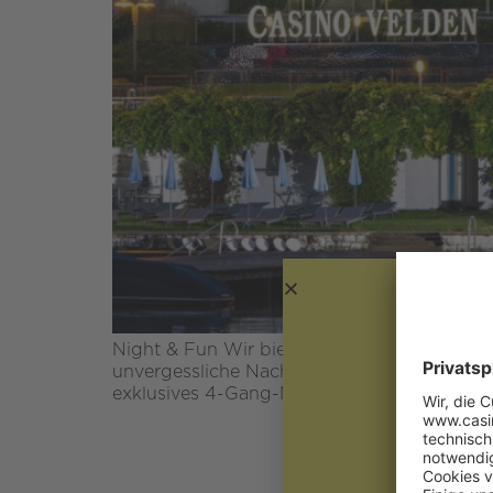
Night & Fun Wir bieten Ihnen einen kulina
unvergessliche Nacht im CasinoHotel. – 1 Ü
exklusives 4-Gang-Menü im gegenüberliegend