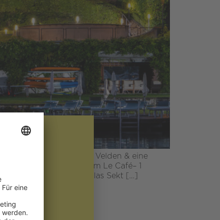
E
nende Stunden im Casino Velden & eine
tigem Frühstücksbuffet im Le Café– 1
n € 10– 1 prickelndes Glas Sekt […]
f