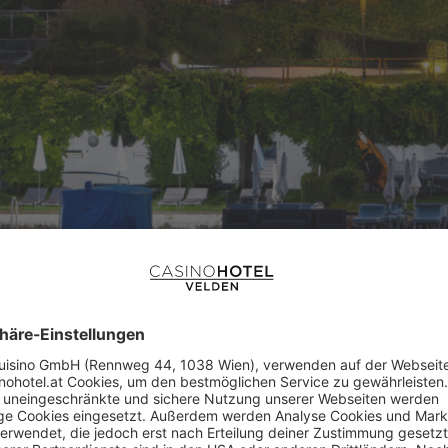
SOMMERLIEB
rischen Abend im 3-Hauben Restaurant “Die Yacht”, span
bernachtung im schönen Doppelzimmer inklusive reichhal
en Casinorestaurant “Die Yacht”– Spieljetons im Wert vo
TOP DEAL mit bis zu 30%
au