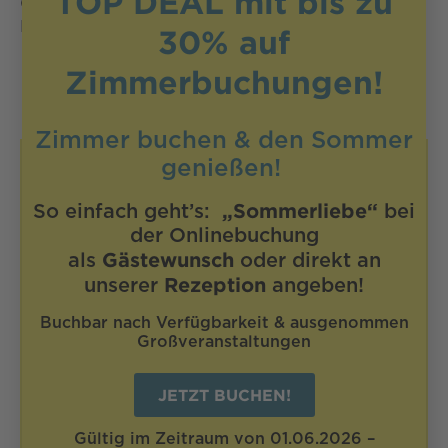
TOP DEAL mit bis zu
Christian Fatzi, Franz, Gerdl, Peter Korp, Julian
Pirker,
30%
auf
Zimmerbuchungen!
Zimmer buchen
& den Sommer
genießen!
RIMANETE
„Sommerliebe“
So einfach geht’s:
bei
SINTONIZZATI!
der Onlinebuchung
Gästewunsch
als
oder direkt an
Le migliori offerte, gli speciali, i consigli per le
Rezeption
unserer
angeben!
vacanze e molto altro ancora arrivano
direttamente nella sua casella di posta
Buchbar nach Verfügbarkeit & ausgenommen
elettronica con la nostra newsletter:
Großveranstaltungen
JETZT BUCHEN!
Gültig im Zeitraum von 01.06.2026 –