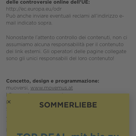
delle controversie online dell’UE:
http://ec.europa.eu/odr
Può anche inviare eventuali reclami all’indirizzo e-
mail indicato sopra.
Nonostante l’attento controllo dei contenuti, non ci
assumiamo alcuna responsabilità per il contenuto
dei link esterni. Gli operatori delle pagine collegate
sono gli unici responsabili del loro contenuto!
Concetto, design e programmazione:
muoversi,
www.movemus.at
k9,
www.kommaneun.at
Foto:
SOMMERLIEBE
Simon Fortmüller, Cuisino Ges.m.b.H., Casinos
Austrias, AdobeStock, Region Wörthersee-Rosental
Tourismus GmbH,Martin Hofmann, Gert Perauer,
Martin Steinthaler, Peter Krivograd, Gert Steinthaler,