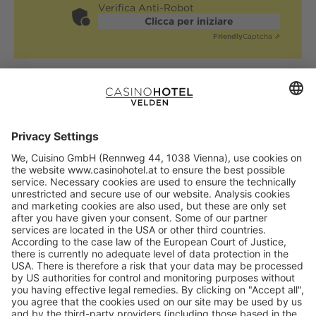
Verifica Anti-Robot
Clicca per iniziare
Friendly
Captcha ⇗
Cuisino Ges.m.b.H.
CasinòHotel Velden
am Corso 10
A-9220 Velden am Wörthersee