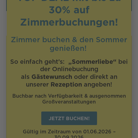
30%
auf
Zimmerbuchungen!
Zimmer buchen
& den Sommer
RIMANETE
genießen!
SINTONIZZATI!
„Sommerliebe“
So einfach geht’s:
bei
der Onlinebuchung
Gästewunsch
Le migliori offerte, gli speciali, i consigli per le
als
oder direkt an
vacanze e molto altro ancora arrivano
Rezeption
unserer
angeben!
direttamente nella sua casella di posta
Buchbar nach Verfügbarkeit & ausgenommen
elettronica con la nostra newsletter:
Großveranstaltungen
JETZT BUCHEN!
Gültig im Zeitraum von 01.06.2026 –
SALUTO
30.09.2026