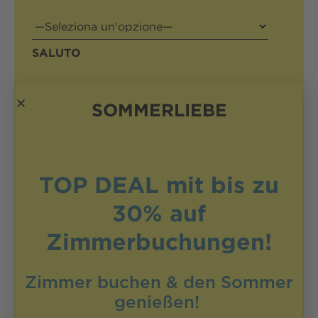
SALUTO
NOME
SOMMERLIEBE
COGNOME
TOP DEAL mit bis zu
E-MAIL
30%
auf
Zimmerbuchungen!
Zimmer buchen
& den Sommer
Ho letto
l'informativa sulla privacy
e la
accetto.
genießen!