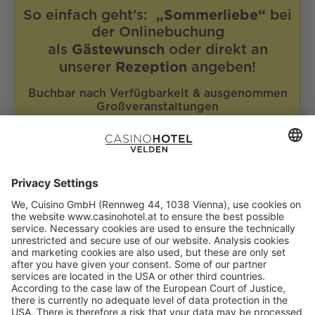
Sì, accetto espressamente di ricevere
„Sommerliebe“
So einfach geht’s:
bei
comunicazioni personalizzate da Cuisino
GmbH. Vedere
il consenso nel testo completo
.
der Onlinebuchung
Gästewunsch
als
oder direkt an
Verifica Anti-Robot
Rezeption
unserer
angeben!
Clicca per iniziare
Friendly
Captcha ⇗
Buchbar nach Verfügbarkeit & ausgenommen
Großveranstaltungen
JETZT BUCHEN!
Gültig im Zeitraum von 01.06.2026 –
30.09.2026
Cuisino Ges.m.b.H.
CasinòHotel Velden